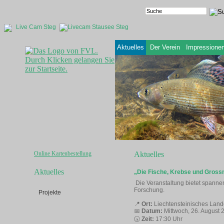
Live Cam Steg
Aktuelles
Der Verein
Impressione
Online Kartenbestellung
Aktuelles
Aktuelles
„Die Fische, Krebse und Gross
Die Veranstaltung bietet spanne
Forschung.
Projekte
📍
Ort:
Liechtensteinisches La
📅
Datum:
Mittwoch, 26. August 
🕠
Zeit:
17:30 Uhr